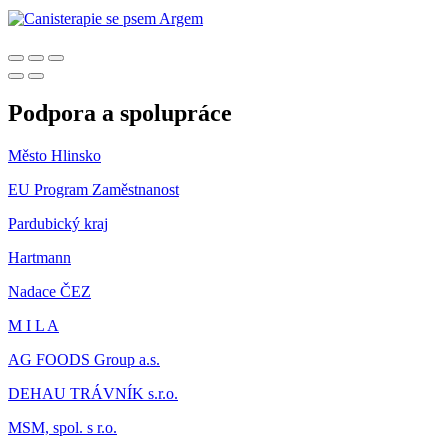
Podpora a spolupráce
Město Hlinsko
EU Program Zaměstnanost
Pardubický kraj
Hartmann
Nadace ČEZ
M I L A
AG FOODS Group a.s.
DEHAU TRÁVNÍK s.r.o.
MSM, spol. s r.o.