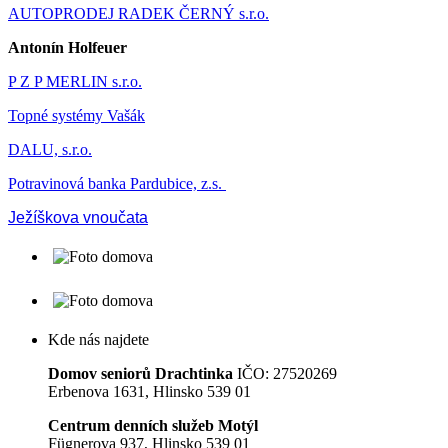
AUTOPRODEJ RADEK ČERNÝ s.r.o.
Antonín Holfeuer
P Z P MERLIN s.r.o.
Topné systémy Vašák
DALU, s.r.o.
Potravinová banka Pardubice, z.s.
Ježíškova vnoučata
Kde nás najdete
Domov seniorů Drachtinka
IČO: 27520269
Erbenova 1631, Hlinsko 539 01
Centrum denních služeb Motýl
Fügnerova 937, Hlinsko 539 01