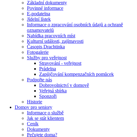
Základní dokumenty
Povinné informace
E-podatelna
Jídelní lístek
Informace o zpracování osobních údajů a ochraně
oznamovatelů
Nabídka pracovních míst
Kulturní události, zajímavosti
Časopis Drachtinka
Fotogalerie
Služby pro veřejnost
Stravování - veřejnost
Prádelna
Zapůjčování kompenzačních pomůcek
Podpořte nás
Dobrovolnictví v domově
Veřejná sbírka
Sponzoři
Historie
Domov pro seniory
Informace o službě
Jak se stát klientem
Ceník
Dokumenty
Pečujete doma?