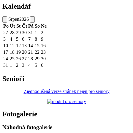
Kalendář
Srpen
2026
Po
Út
St
Čt
Pá
So
Ne
27
28
29
30
31
1
2
3
4
5
6
7
8
9
10
11
12
13
14
15
16
17
18
19
20
21
22
23
24
25
26
27
28
29
30
31
1
2
3
4
5
6
Senioři
Zjednodušená verze stránek nejen pro seniory
Fotogalerie
Náhodná fotogalerie