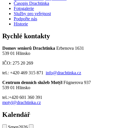
Časopis Drachtinka
Fotogalerie
Služby pro veřejnost
Podpořte nás
Historie
Rychlé kontakty
Domov seniorů Drachtinka
Erbenova 1631
539 01 Hlinsko
IČO: 275 20 269
tel.: +420 469 315 871
info@drachtinka.cz
Centrum denních služeb Motýl
Fügnerova 937
539 01 Hlinsko
tel.:+420 601 360 391
motyl@drachtinka.cz
Kalendář
Srpen
2026