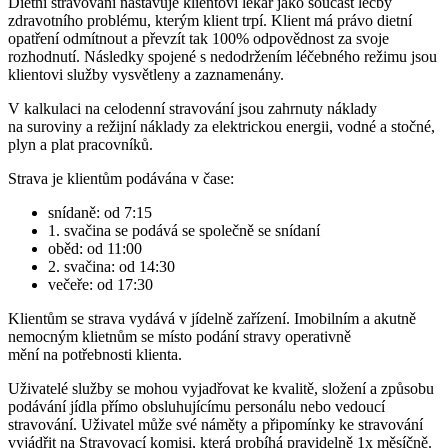
Dietní stravování nastavuje klientovi lékař jako součást léčby
zdravotního problému, kterým klient trpí. Klient má právo dietní
opatření odmítnout a převzít tak 100% odpovědnost za svoje
rozhodnutí. Následky spojené s nedodržením léčebného režimu jsou
klientovi služby vysvětleny a zaznamenány.
V kalkulaci na celodenní stravování jsou zahrnuty náklady
na suroviny a režijní náklady za elektrickou energii, vodné a stočné,
plyn a plat pracovníků.
Strava je klientům podávána v čase:
snídaně: od 7:15
1. svačina se podává se společně se snídaní
oběd: od 11:00
2. svačina: od 14:30
večeře: od 17:30
Klientům se strava vydává v jídelně zařízení. Imobilním a akutně
nemocným klietnům se místo podání stravy operativně
mění na potřebnosti klienta.
Uživatelé služby se mohou vyjadřovat ke kvalitě, složení a způsobu
podávání jídla přímo obsluhujícímu personálu nebo vedoucí
stravování. Uživatel může své náměty a připomínky ke stravování
vyjádřit na Stravovací komisi, která probíhá pravidelně 1x měsíčně.