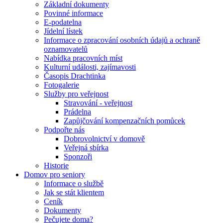
Základní dokumenty
Povinné informace
E-podatelna
Jídelní lístek
Informace o zpracování osobních údajů a ochraně
oznamovatelů
Nabídka pracovních míst
Kulturní události, zajímavosti
Časopis Drachtinka
Fotogalerie
Služby pro veřejnost
Stravování - veřejnost
Prádelna
Zapůjčování kompenzačních pomůcek
Podpořte nás
Dobrovolnictví v domově
Veřejná sbírka
Sponzoři
Historie
Domov pro seniory
Informace o službě
Jak se stát klientem
Ceník
Dokumenty
Pečujete doma?