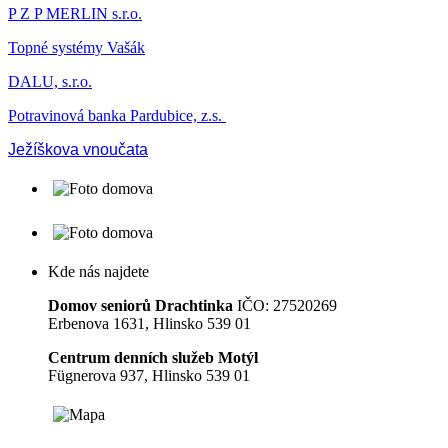
P Z P MERLIN s.r.o.
Topné systémy Vašák
DALU, s.r.o.
Potravinová banka Pardubice, z.s.
Ježíškova vnoučata
Kde nás najdete
Domov seniorů Drachtinka
IČO: 27520269
Erbenova 1631, Hlinsko 539 01
Centrum denních služeb Motýl
Fügnerova 937, Hlinsko 539 01