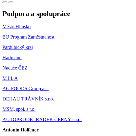
Podpora a spolupráce
Město Hlinsko
EU Program Zaměstnanost
Pardubický kraj
Hartmann
Nadace ČEZ
M I L A
AG FOODS Group a.s.
DEHAU TRÁVNÍK s.r.o.
MSM, spol. s r.o.
AUTOPRODEJ RADEK ČERNÝ s.r.o.
Antonín Holfeuer