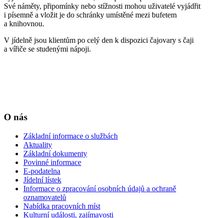
Své náměty, připomínky nebo stížnosti mohou uživatelé vyjádřit
i písemně a vložit je do schránky umístěné mezi bufetem
a knihovnou.
V jídelně jsou klientům po celý den k dispozici čajovary s čaji
a vířiče se studenými nápoji.
O nás
Základní informace o službách
Aktuality
Základní dokumenty
Povinné informace
E-podatelna
Jídelní lístek
Informace o zpracování osobních údajů a ochraně
oznamovatelů
Nabídka pracovních míst
Kulturní události, zajímavosti