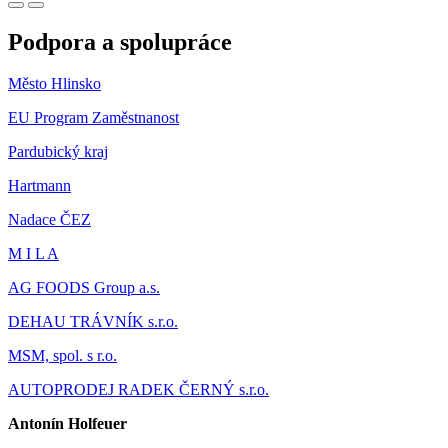
Podpora a spolupráce
Město Hlinsko
EU Program Zaměstnanost
Pardubický kraj
Hartmann
Nadace ČEZ
M I L A
AG FOODS Group a.s.
DEHAU TRÁVNÍK s.r.o.
MSM, spol. s r.o.
AUTOPRODEJ RADEK ČERNÝ s.r.o.
Antonín Holfeuer