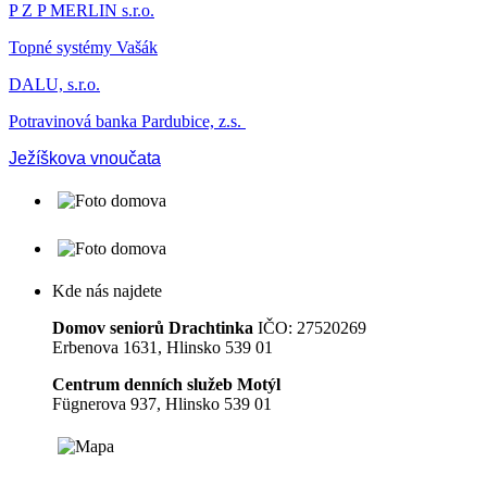
P Z P MERLIN s.r.o.
Topné systémy Vašák
DALU, s.r.o.
Potravinová banka Pardubice, z.s.
Ježíškova vnoučata
Kde nás najdete
Domov seniorů Drachtinka
IČO: 27520269
Erbenova 1631, Hlinsko 539 01
Centrum denních služeb Motýl
Fügnerova 937, Hlinsko 539 01