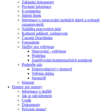
Základní dokumenty
Povinné informace
E-podatelna
Jídelní lístek
Informace o zpracování osobních údajů a ochraně
oznamovatelů
Nabídka pracovních míst
Kulturní události, zajímavosti
Časopis Drachtinka
Fotogalerie
Služby pro veřejnost
Stravování - veřejnost
Prádelna
Zapůjčování kompenzačních pomůcek
Podpořte nás
Dobrovolnictví v domově
Veřejná sbírka
Sponzoři
Historie
Domov pro seniory
Informace o službě
Jak se stát klientem
Ceník
Dokumenty
Pečujete doma?