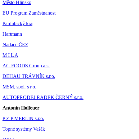
Město Hlinsko
EU Program Zaměstnanost
Pardubický kraj
Hartmann
Nadace ČEZ
M I L A
AG FOODS Group a.s.
DEHAU TRÁVNÍK s.r.o.
MSM, spol. s r.o.
AUTOPRODEJ RADEK ČERNÝ s.r.o.
Antonín Holfeuer
P Z P MERLIN s.r.o.
Topné systémy Vašák