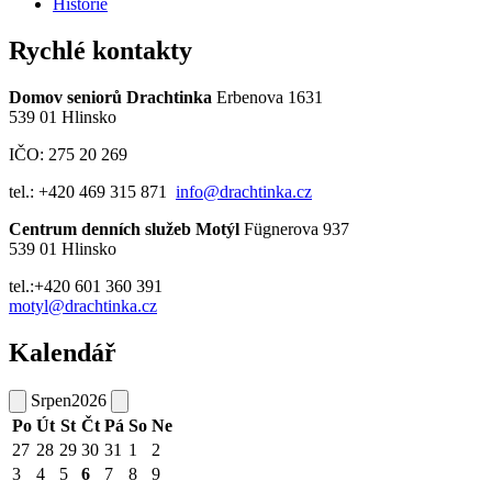
Historie
Rychlé kontakty
Domov seniorů Drachtinka
Erbenova 1631
539 01 Hlinsko
IČO: 275 20 269
tel.: +420 469 315 871
info@drachtinka.cz
Centrum denních služeb Motýl
Fügnerova 937
539 01 Hlinsko
tel.:+420 601 360 391
motyl@drachtinka.cz
Kalendář
Srpen
2026
Po
Út
St
Čt
Pá
So
Ne
27
28
29
30
31
1
2
3
4
5
6
7
8
9