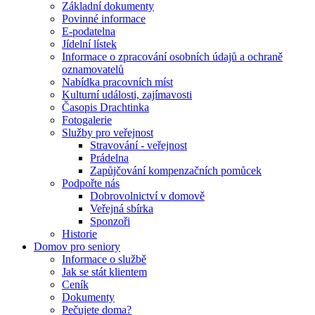
Základní dokumenty
Povinné informace
E-podatelna
Jídelní lístek
Informace o zpracování osobních údajů a ochraně
oznamovatelů
Nabídka pracovních míst
Kulturní události, zajímavosti
Časopis Drachtinka
Fotogalerie
Služby pro veřejnost
Stravování - veřejnost
Prádelna
Zapůjčování kompenzačních pomůcek
Podpořte nás
Dobrovolnictví v domově
Veřejná sbírka
Sponzoři
Historie
Domov pro seniory
Informace o službě
Jak se stát klientem
Ceník
Dokumenty
Pečujete doma?