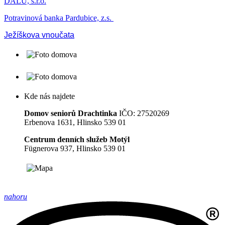
DALU, s.r.o.
Potravinová banka Pardubice, z.s.
Ježíškova vnoučata
Kde nás najdete
Domov seniorů Drachtinka
IČO: 27520269
Erbenova 1631, Hlinsko 539 01
Centrum denních služeb Motýl
Fügnerova 937, Hlinsko 539 01
nahoru